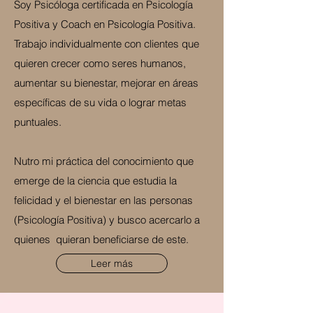
Soy Psicóloga certificada en Psicología
Positiva y Coach en Psicología Positiva.
Trabajo individualmente con clientes que
quieren crecer como seres humanos,
aumentar su bienestar, mejorar en áreas
específicas de su vida o lograr metas
puntuales.
Nutro mi práctica del conocimiento que
emerge de la ciencia que estudia la
felicidad y el bienestar en las personas
(Psicología Positiva) y busco acercarlo a
quienes quieran beneficiarse de este.
Leer más